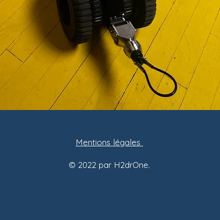
Mentions légales
© 2022 par H2drOne.